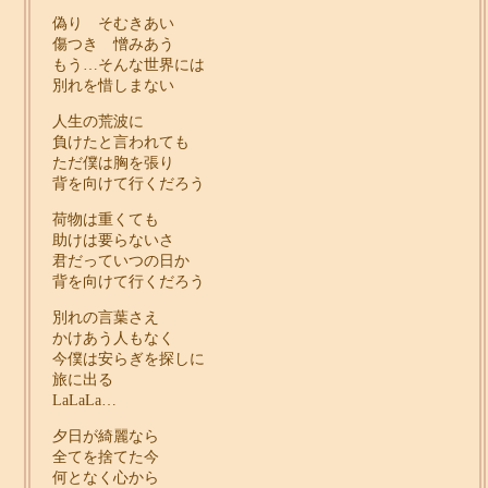
偽り そむきあい
傷つき 憎みあう
もう…そんな世界には
別れを惜しまない
人生の荒波に
負けたと言われても
ただ僕は胸を張り
背を向けて行くだろう
荷物は重くても
助けは要らないさ
君だっていつの日か
背を向けて行くだろう
別れの言葉さえ
かけあう人もなく
今僕は安らぎを探しに
旅に出る
LaLaLa…
夕日が綺麗なら
全てを捨てた今
何となく心から