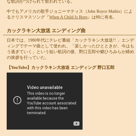
な歌詞がつけられて歌われている。
中でもアメリカの歌手ジョニーマティス（John Royce Mathis）によ
るクリスマスソング『
When A Child Is Born
』は特に有名。
カックラキン大放送 エンディング曲
日本では、1980年代にテレビ番組「カックラキン大放送!! 」エンデ
ィングでテーマ曲として使われ、「楽しかったひとときが、今はも
う過ぎていく」という短い歌詞の後、野口五郎や郷ひろみらが締め
の挨拶を行っていた。
【YouTube】カックラキン大放送 エンディング 野口五郎