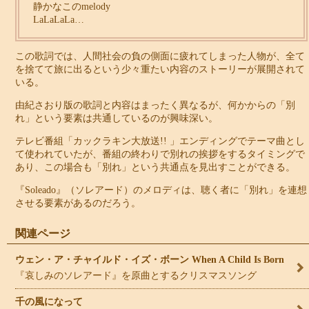
静かなこのmelody
LaLaLaLa…
この歌詞では、人間社会の負の側面に疲れてしまった人物が、全て
を捨てて旅に出るという少々重たい内容のストーリーが展開されて
いる。
由紀さおり版の歌詞と内容はまったく異なるが、何かからの「別
れ」という要素は共通しているのが興味深い。
テレビ番組「カックラキン大放送!! 」エンディングでテーマ曲とし
て使われていたが、番組の終わりで別れの挨拶をするタイミングで
あり、この場合も「別れ」という共通点を見出すことができる。
『Soleado』（ソレアード）のメロディは、聴く者に「別れ」を連想
させる要素があるのだろう。
関連ページ
ウェン・ア・チャイルド・イズ・ボーン When A Child Is Born
『哀しみのソレアード』を原曲とするクリスマスソング
千の風になって