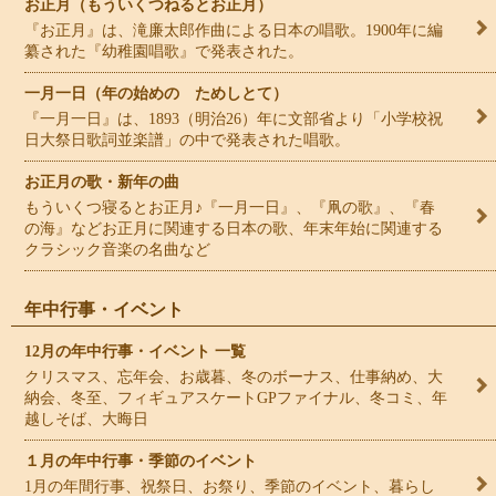
お正月（もういくつねるとお正月）
『お正月』は、滝廉太郎作曲による日本の唱歌。1900年に編
纂された『幼稚園唱歌』で発表された。
一月一日（年の始めの ためしとて）
『一月一日』は、1893（明治26）年に文部省より「小学校祝
日大祭日歌詞並楽譜」の中で発表された唱歌。
お正月の歌・新年の曲
もういくつ寝るとお正月♪『一月一日』、『凧の歌』、『春
の海』などお正月に関連する日本の歌、年末年始に関連する
クラシック音楽の名曲など
年中行事・イベント
12月の年中行事・イベント 一覧
クリスマス、忘年会、お歳暮、冬のボーナス、仕事納め、大
納会、冬至、フィギュアスケートGPファイナル、冬コミ、年
越しそば、大晦日
１月の年中行事・季節のイベント
1月の年間行事、祝祭日、お祭り、季節のイベント、暮らし