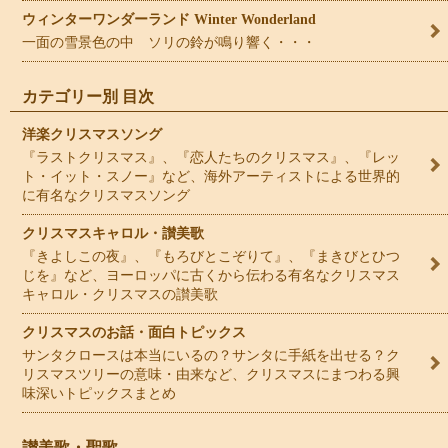
ウィンターワンダーランド Winter Wonderland
一面の雪景色の中 ソリの鈴が鳴り響く・・・
カテゴリー別 目次
洋楽クリスマスソング
『ラストクリスマス』、『恋人たちのクリスマス』、『レッ
ト・イット・スノー』など、海外アーティストによる世界的
に有名なクリスマスソング
クリスマスキャロル・讃美歌
『きよしこの夜』、『もろびとこぞりて』、『まきびとひつ
じを』など、ヨーロッパに古くから伝わる有名なクリスマス
キャロル・クリスマスの讃美歌
クリスマスのお話・面白トピックス
サンタクロースは本当にいるの？サンタに手紙を出せる？ク
リスマスツリーの意味・由来など、クリスマスにまつわる興
味深いトピックスまとめ
讃美歌・聖歌