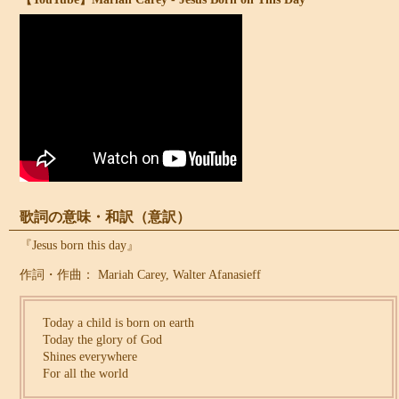
歌詞の意味・和訳（意訳）
『Jesus born this day』
作詞・作曲： Mariah Carey, Walter Afanasieff
Today a child is born on earth
Today the glory of God
Shines everywhere
For all the world