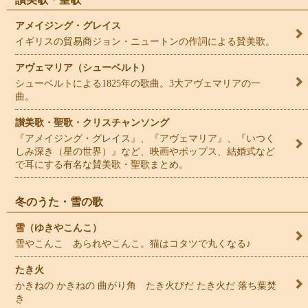
アメイジング・グレイス
イギリスの貿易商ジョン・ニュートンの作詞による賛美歌。
アヴェマリア（シューベルト）
シューベルトによる1825年の歌曲。3大アヴェマリアの一
曲。
讃美歌・聖歌・クリスチャンソング
『アメイジング・グレイス』、『アヴェマリア』、『いつく
しみ深き（星の世界）』など、映画やポップス、結婚式など
で耳にする有名な賛美歌・聖歌まとめ。
冬のうた・雪の歌
雪（ゆきやこんこ）
雪やこんこ あられやこんこ。猫はコタツで丸くなる♪
たき火
かきねの かきねの 曲がり角 たき火びだ たき火だ 落ち葉焚
き