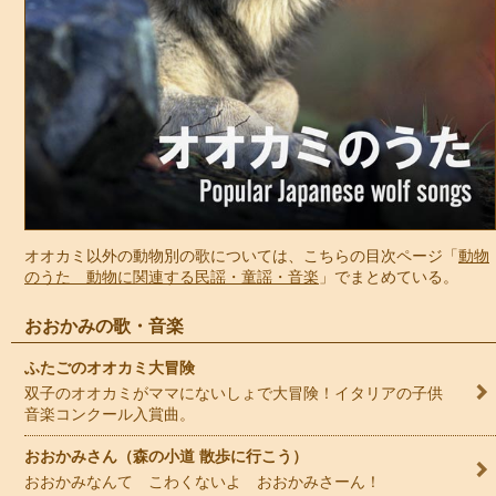
オオカミ以外の動物別の歌については、こちらの目次ページ「
動物
のうた 動物に関連する民謡・童謡・音楽
」でまとめている。
おおかみの歌・音楽
ふたごのオオカミ大冒険
双子のオオカミがママにないしょで大冒険！イタリアの子供
音楽コンクール入賞曲。
おおかみさん（森の小道 散歩に行こう）
おおかみなんて こわくないよ おおかみさーん！