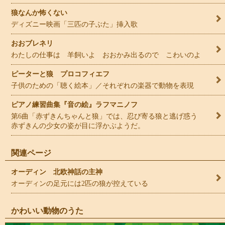
狼なんか怖くない
ディズニー映画「三匹の子ぶた」挿入歌
おおブレネリ
わたしの仕事は 羊飼いよ おおかみ出るので こわいのよ
ピーターと狼 プロコフィエフ
子供のための「聴く絵本」／それぞれの楽器で動物を表現
ピアノ練習曲集『音の絵』ラフマニノフ
第6曲「赤ずきんちゃんと狼」では、忍び寄る狼と逃げ惑う
赤ずきんの少女の姿が目に浮かぶようだ。
関連ページ
オーディン 北欧神話の主神
オーディンの足元には2匹の狼が控えている
かわいい動物のうた