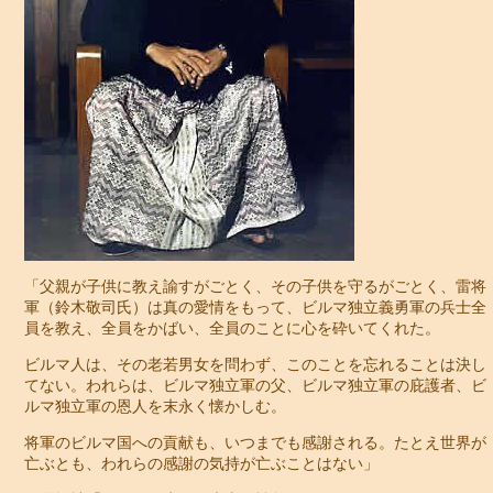
「父親が子供に教え諭すがごとく、その子供を守るがごとく、雷将
軍（鈴木敬司氏）は真の愛情をもって、ビルマ独立義勇軍の兵士全
員を教え、全員をかばい、全員のことに心を砕いてくれた。
ビルマ人は、その老若男女を問わず、このことを忘れることは決し
てない。われらは、ビルマ独立軍の父、ビルマ独立軍の庇護者、ビ
ルマ独立軍の恩人を末永く懐かしむ。
将軍のビルマ国への貢献も、いつまでも感謝される。たとえ世界が
亡ぶとも、われらの感謝の気持が亡ぶことはない」