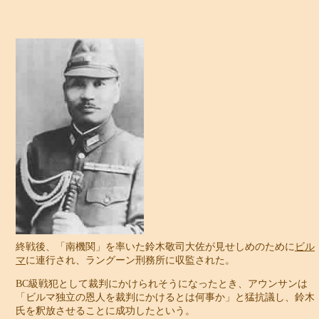
終戦後、「南機関」を率いた鈴木敬司大佐が見せしめのために
ビル
マ
に連行され、ラングーン刑務所に収監された。
BC級戦犯として裁判にかけられそうになったとき、アウンサンは
「ビルマ独立の恩人を裁判にかけるとは何事か」と猛抗議し、鈴木
氏を釈放させることに成功したという。