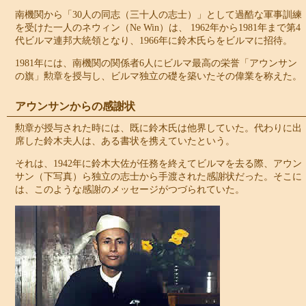
南機関から「30人の同志（三十人の志士）」として過酷な軍事訓練
を受けた一人のネウィン（Ne Win）は、 1962年から1981年まで第4
代ビルマ連邦大統領となり、1966年に鈴木氏らをビルマに招待。
1981年には、南機関の関係者6人にビルマ最高の栄誉「アウンサン
の旗」勲章を授与し、ビルマ独立の礎を築いたその偉業を称えた。
アウンサンからの感謝状
勲章が授与された時には、既に鈴木氏は他界していた。代わりに出
席した鈴木夫人は、ある書状を携えていたという。
それは、1942年に鈴木大佐が任務を終えてビルマを去る際、アウン
サン（下写真）ら独立の志士から手渡された感謝状だった。そこに
は、このような感謝のメッセージがつづられていた。