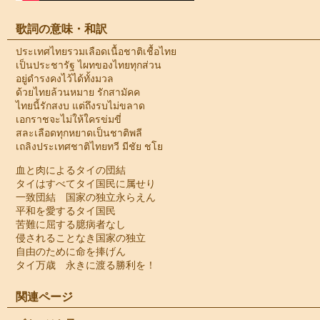
歌詞の意味・和訳
ประเทศไทยรวมเลือดเนื้อชาติเชื้อไทย
เป็นประชารัฐ ไผทของไทยทุกส่วน
อยู่ดำรงคงไว้ได้ทั้งมวล
ด้วยไทยล้วนหมาย รักสามัคค
ไทยนี้รักสงบ แต่ถึงรบไม่ขลาด
เอกราชจะไม่ให้ใครข่มขี่
สละเลือดทุกหยาดเป็นชาติพลี
เถลิงประเทศชาติไทยทวี มีชัย ชโย
血と肉によるタイの団結
タイはすべてタイ国民に属せり
一致団結 国家の独立永らえん
平和を愛するタイ国民
苦難に屈する臆病者なし
侵されることなき国家の独立
自由のために命を捧げん
タイ万歳 永きに渡る勝利を！
関連ページ