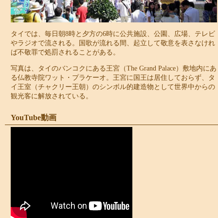
タイでは、毎日朝8時と夕方の6時に公共施設、公園、広場、テレビ
やラジオで流される。国歌が流れる間、起立して敬意を表さなけれ
ば不敬罪で処罰されることがある。
写真は、タイのバンコクにある王宮（The Grand Palace）敷地内にあ
る仏教寺院ワット・プラケーオ。王宮に国王は居住しておらず、タ
イ王室（チャクリー王朝）のシンボル的建造物として世界中からの
観光客に解放されている。
YouTube動画