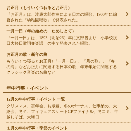
お正月（もういくつねるとお正月）
『お正月』は、滝廉太郎作曲による日本の唱歌。1900年に編
纂された『幼稚園唱歌』で発表された。
一月一日（年の始めの ためしとて）
『一月一日』は、1893（明治26）年に文部省より「小学校祝
日大祭日歌詞並楽譜」の中で発表された唱歌。
お正月の歌・新年の曲
もういくつ寝るとお正月♪『一月一日』、『凧の歌』、『春
の海』などお正月に関連する日本の歌、年末年始に関連する
クラシック音楽の名曲など
年中行事・イベント
12月の年中行事・イベント 一覧
クリスマス、忘年会、お歳暮、冬のボーナス、仕事納め、大
納会、冬至、フィギュアスケートGPファイナル、冬コミ、年
越しそば、大晦日
１月の年中行事・季節のイベント