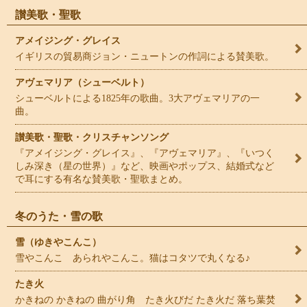
讃美歌・聖歌
アメイジング・グレイス
イギリスの貿易商ジョン・ニュートンの作詞による賛美歌。
アヴェマリア（シューベルト）
シューベルトによる1825年の歌曲。3大アヴェマリアの一
曲。
讃美歌・聖歌・クリスチャンソング
『アメイジング・グレイス』、『アヴェマリア』、『いつく
しみ深き（星の世界）』など、映画やポップス、結婚式など
で耳にする有名な賛美歌・聖歌まとめ。
冬のうた・雪の歌
雪（ゆきやこんこ）
雪やこんこ あられやこんこ。猫はコタツで丸くなる♪
たき火
かきねの かきねの 曲がり角 たき火びだ たき火だ 落ち葉焚