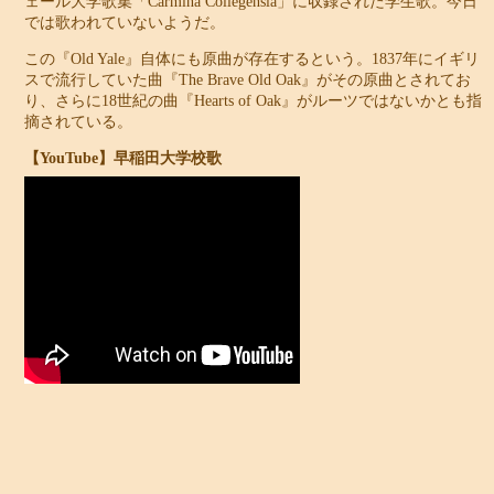
ェール大学歌集「Carmina Collegensia」に収録された学生歌。今日
では歌われていないようだ。
この『Old Yale』自体にも原曲が存在するという。1837年にイギリ
スで流行していた曲『The Brave Old Oak』がその原曲とされてお
り、さらに18世紀の曲『Hearts of Oak』がルーツではないかとも指
摘されている。
【YouTube】早稲田大学校歌