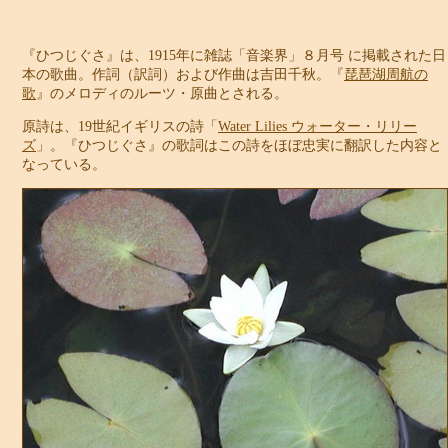
『ひつじぐさ』は、1915年に雑誌「音楽界」８月号 に掲載された日
本の歌曲。作詞（訳詞）および作曲は吉田千秋。『
琵琶湖周航の
歌
』のメロディのルーツ・原曲とされる。
原詩は、19世紀イギリスの詩「
Water Lilies ウォーター・リリー
ズ
」。『ひつじぐさ』の歌詞はこの詩をほぼ忠実に翻訳した内容と
なっている。