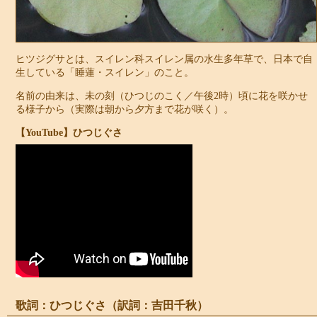
ヒツジグサとは、スイレン科スイレン属の水生多年草で、日本で自
生している「睡蓮・スイレン」のこと。
名前の由来は、未の刻（ひつじのこく／午後2時）頃に花を咲かせ
る様子から（実際は朝から夕方まで花が咲く）。
【YouTube】ひつじぐさ
歌詞：ひつじぐさ（訳詞：吉田千秋）