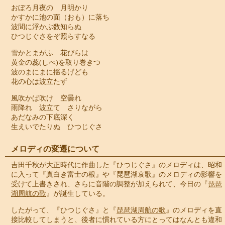
おぼろ月夜の 月明かり
かすかに池の面（おも）に落ち
波間に浮かぶ数知らぬ
ひつじぐさをぞ照らすなる
雪かとまがふ 花びらは
黄金の蕊(しべ)を取り巻きつ
波のまにまに揺るげども
花の心は波立たず
風吹かば吹け 空曇れ
雨降れ 波立て さりながら
あだなみの下底深く
生えいでたりぬ ひつじぐさ
メロディの変遷について
吉田千秋が大正時代に作曲した『ひつじぐさ』のメロディは、昭和
に入って『真白き富士の根』や『琵琶湖哀歌』のメロディの影響を
受けて上書きされ、さらに音階の調整が加えられて、今日の『
琵琶
湖周航の歌
』が誕生している。
したがって、『ひつじぐさ』と『
琵琶湖周航の歌
』のメロディを直
接比較してしまうと、後者に慣れている方にとってはなんとも違和