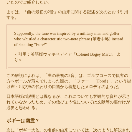
いたのでご紹介したい。
まずは、「曲の最初の2音」の由来に関する記述を次のとおり引用
する。
Supposedly, the tune was inspired by a military man and golfer
who whistled a characteristic two-note phrase (筆者中略) instead
of shouting "Fore!"...
＜引用：英語版ウィキペディア「Colonel Bogey March」よ
り＞
この解説によれば、「曲の最初の2音」は、ゴルフコースで観客の
方へボールが飛んでしまった際の、「ファー！（Fore!）」という掛
け声・叫び声の代わりの口笛から着想したメロディのようだ。
日本語版の説明とは異なるが、これについても客観的な資料が示さ
れていなかったため、その信ぴょう性については文献等の裏付けが
必要と思われる。
ボギーは幽霊？
次に「ボギー大佐」の名前の由来については、次のように解説され