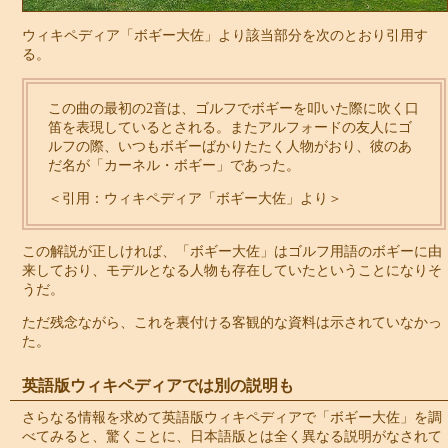
ウィキペディア「
ボギー大佐
」より該当部分を次のとおり引用す
る。
この曲の最初の2音は、ゴルフでボギーを叩いた際に吹く口
笛を表現しているとされる。またアルフォードの友人にゴ
ルフの際、いつもボギーばかりたたく人物がおり、彼のあ
だ名が「カーネル・ボギー」であった。
＜引用：ウィキペディア「
ボギー大佐
」より＞
この解説が正しければ、「
ボギー大佐
」はゴルフ用語のボギーに由
来しており、モデルとなる人物も存在していたということになりそ
うだ。
ただ残念ながら、これを裏付ける客観的な資料は示されていなかっ
た。
英語版ウィキペディアでは別の説明も
さらなる情報を求めて英語版ウィキペディアで「
ボギー大佐
」を調
べてみると、驚くことに、日本語版とは全く異なる説明がなされて