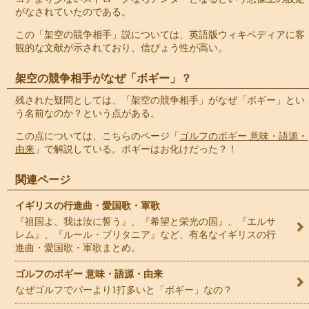
がなされていたのである。
この「架空の競争相手」説については、英語版ウィキペディアに客
観的な文献が示されており、信ぴょう性が高い。
架空の競争相手がなぜ「ボギー」？
残された疑問としては、「架空の競争相手」がなぜ「ボギー」とい
う名前なのか？という点がある。
この点については、こちらのページ「
ゴルフのボギー 意味・語源・
由来
」で解説している。ボギーはお化けだった？！
関連ページ
イギリスの行進曲・愛国歌・軍歌
『祖国よ、我は汝に誓う』、『希望と栄光の国』、『エルサ
レム』、『ルール・ブリタニア』など、有名なイギリスの行
進曲・愛国歌・軍歌まとめ。
ゴルフのボギー 意味・語源・由来
なぜゴルフでパーより1打多いと「ボギー」なの？