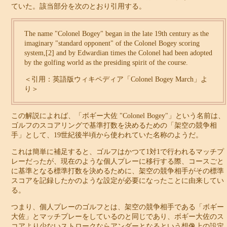
ていた。該当部分を次のとおり引用する。
The name "Colonel Bogey" began in the late 19th century as the
imaginary "standard opponent" of the Colonel Bogey scoring
system,[2] and by Edwardian times the Colonel had been adopted
by the golfing world as the presiding spirit of the course.
＜引用：英語版ウィキペディア「Colonel Bogey March」よ
り＞
この解説によれば、「ボギー大佐 "Colonel Bogey"」という名前は、
ゴルフのスコアリングで基準打数を決めるための「架空の競争相
手」として、19世紀後半頃から使われていた名称のようだ。
これは簡単に補足すると、ゴルフはかつて1対1で行われるマッチプ
レーだったが、現在のような個人プレーに移行する際、コースごと
に基準となる標準打数を決めるために、架空の競争相手がその標準
スコアを記録したかのような設定が必要になったことに由来してい
る。
つまり、個人プレーのゴルフとは、架空の競争相手である「ボギー
大佐」とマッチプレーをしているのと同じであり、ボギー大佐のス
コアより少ないストロークならアンダーとなるという想像上の設定