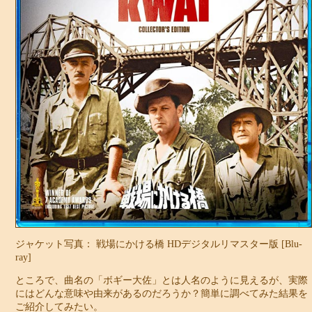
ジャケット写真： 戦場にかける橋 HDデジタルリマスター版 [Blu-
ray]
ところで、曲名の「
ボギー大佐
」とは人名のように見えるが、実際
にはどんな意味や由来があるのだろうか？簡単に調べてみた結果を
ご紹介してみたい。