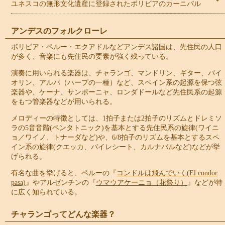
ユネスコの無形文化遺産に登録されたボリビアのカーニバル
アンデスのフォルクローレ
ボリビア・ペルー・エクアドルなどアンデス諸国は、先住民の人口
が多く、音楽にも先住民の要素が強く残っている。
演奏に用いられる楽器は、チャランゴ、マンドリン、ギター、バイ
オリン、アルパ（ハープの一種）など、スペイン系の起源を保つ弦
楽器や、ケーナ、サンポーニャ、ロンダドールなど先住民系の起源
をもつ管楽器などが用いられる。
メロディーの特徴としては、1拍子または2拍子のリズムとドレミソ
ラの5音音階(ペンタトニック)を基本とする先住民系の旋律(ワイニ
ョ／ワイノ、トナーダなど)や、6/8拍子のリズムを基本とするスペ
イン系の旋律(クエッカ、バイレシート、カルナバルなど)などが挙
げられる。
有名な曲を挙げると、ペルーの『
コンドルは飛んでいく(El condor
pasa)
』やアルゼンチンの『
ウマウアケーニョ（花祭り）
』などが特
に広く知られている。
チャランゴってどんな楽器？