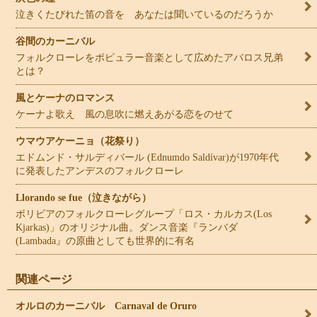
泣きくたびれた笛の音を あなたは聞いているのだろうか
谷間のカーニバル
フォルクローレをポピュラー音楽として広めたアバロス兄弟
とは？
風とケーナのロマンス
ケーナよ歌え 風の息吹に燃えあがる恋をのせて
ウマウアケーニョ（花祭り）
エドムンド・サルディバール (Ednumdo Saldívar)が1970年代
に発表したアンデスのフォルクローレ
Llorando se fue（泣きながら）
ボリビアのフォルクローレグループ「ロス・カルカス(Los
Kjarkas)」のオリジナル曲。ダンス音楽『ランバダ
(Lambada』の原曲としても世界的に有名
関連ページ
オルロのカーニバル Carnaval de Oruro