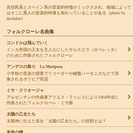
先住民系とスペイン系の音楽的特徴がミックスされ、地域によって
はそこに黒人の音楽的特徴も加わっていることがある（photo by
dachalan）
フォルクローレ名曲集
コンドルは飛んでいく
インカ帝国の王女を主人公にしたサルスエラ（オペレッタ）
のために作曲されたフォルクローレ
アンデスの祭り La Mariposa
小学校の音楽の授業でリコーダーや鍵盤ハーモニカなどで演
奏されるボリビア民謡
ミサ・クリオージャ
アルゼンチンの作曲家アリエス・ラミレスにより1964年頃に
作曲されたフォルクローレ・ミサ曲
太陽の乙女たち
太陽神に仕えた巫女「太陽の乙女たち」の役割とは？
灰色の瞳