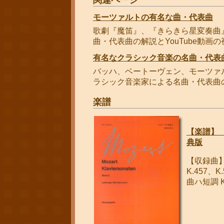
関連ページ
モーツァルトの有名な曲・代表曲
歌劇『魔笛』、『きらきら星変奏曲
曲・代表曲の解説とYouTube動画の
有名なクラシック音楽の名曲・代表
バッハ、ベートーヴェン、モーツァ
ラシック音楽家による名曲・代表曲の解
楽譜
【楽譜】 
典版
【収録曲】 
K.457、K.
曲ハ短調 K