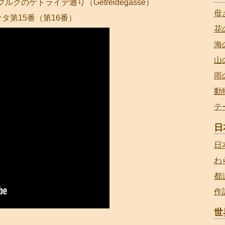
のゲトライデ通り（Getreidegasse）
母
ナタ第15番（第16番）
花
海
山
雨
動
テ
日
日
わ
都
作
世