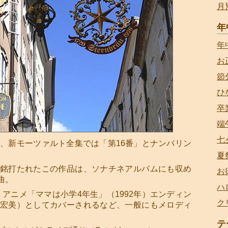
月
年
年
お
節
ひ
卒
端
七
」、新モーツァルト全集では「第16番」とナンバリン
夏
銘打たれたこの作品は、ソナチネアルバムにも収め
お
曲。
ハ
）は、アニメ「ママは小学4年生」（1992年）エンディン
ク
宏美）としてカバーされるなど、一般にもメロディ
テ