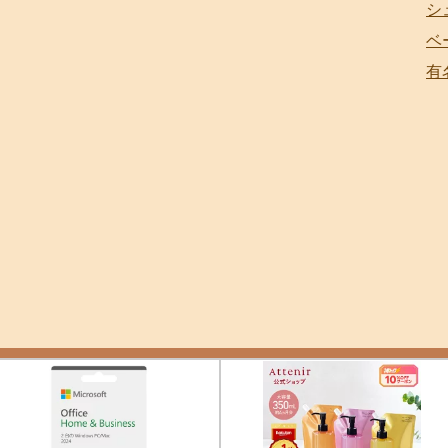
シ
ベ
有