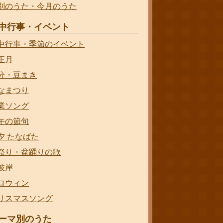
別のうた・今月のうた
中行事・イベント
中行事・季節のイベント
正月
分・豆まき
なまつり
業ソング
午の節句
夕 たなばた
祭り・盆踊りの歌
彼岸
ロウィン
リスマスソング
ーマ別のうた