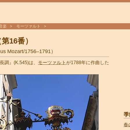
音楽
モーツァルト
第16番）
 Mozart/1756–1791）
調』(K.545)は、
モーツァルト
が1788年に作曲した
季
春