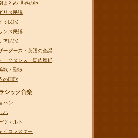
別まとめ 世界の歌
ギリス民謡
イツ民謡
ランス民謡
シア民謡
ザーグース・英語の童謡
ォークダンス・民族舞踊
美歌・聖歌
界の国歌
ラシック音楽
ョパン
ッハ
ーツァルト
ャイコフスキー