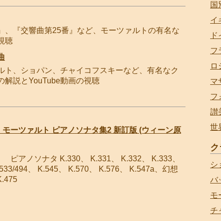
国
イ
』、『交響曲第25番』など、モーツァルトの有名な
ド
視聴
フ
曲
ロ
ルト、ショパン、チャイコフスキーなど、有名なク
説とYouTube動画の視聴
マ
フ
讃
世
モーツァルト ピアノソナタ集2 新訂版 (ウィーン原
ク
ピアノソナタ K.330、 K.331、 K.332、 K.333、
シ
533/494、 K.545、 K.570、 K.576、 K.547a、幻想
.475
バ
モ
チ